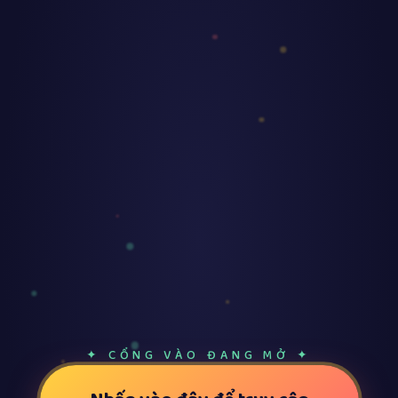
✦ CỔNG VÀO ĐANG MỞ ✦